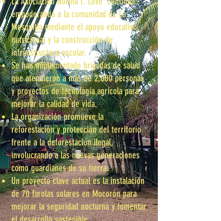
La Asociacion Norma I. Love continúa
empoderando a la comunidad de La
Mosquitia mediante el apoyo educativo,
nutricional y la construcción de
infraestructura escolar.
Se han implementado brigadas de salud
que atendieron a más de 2,000 personas
y proyectos de tecnología agrícola para
mejorar la calidad de vida.
La organización promueve la
reforestación y protección del territorio
frente a la deforestación ilegal,
involucrando a las nuevas generaciones
como guardianes de su tierra.
Un proyecto clave actual es la instalación
de 70 farolas solares en Mocorón para
mejorar la seguridad nocturna y fomentar
el desarrollo sostenible.