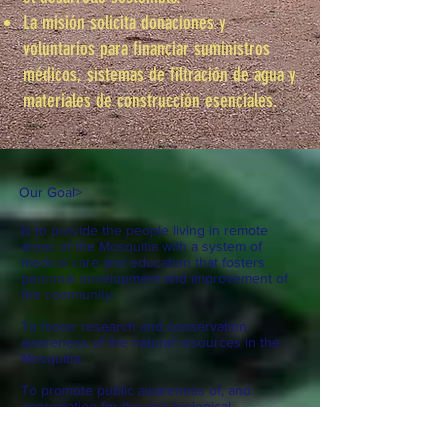
La misión solicita donaciones y
voluntarios para financiar suministros
médicos, sistemas de filtración de agua y
materiales de construcción esenciales.
Our Goal
>
Is to provide the people living in remote
areas of the Mosquitia with a system of
medical care and education that fosters
personal development and improvement of
the community.
To foster research and conservation
awareness of the natural resources in the
Mosquitia.
To promote public awareness of, and
appreciation for the rich biological
abundance of the Mosquitia, both within
Honduras and worldwide.