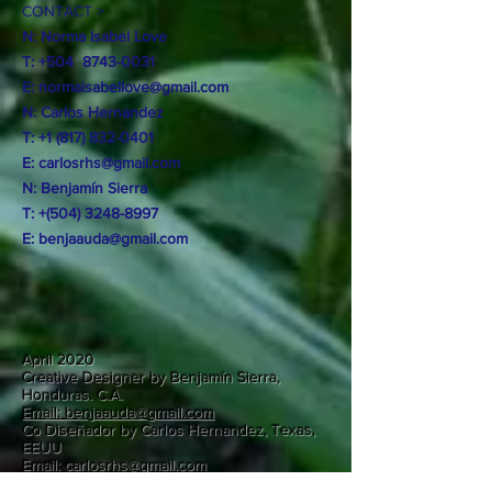
CONTACT >
N: Norma Isabel Love
T: +504
8743-0031
E:
normaisabellove@gmail.com
N: Carlos Hernandez
T:
+1 (817) 832-0401
E:
carlosrhs@gmail.com
N:
Benjamín
Sierra
T: +(504)
3248-8997
E:
benjaauda@gmail.com
April 2020
Creative Designer by Benjamín Sierra,
Honduras. C.A.
Email: benjaauda@gmail.com
Co Diseñador by Carlos Hernandez, Texas,
EEUU
Email: carlosrhs@gmail.com