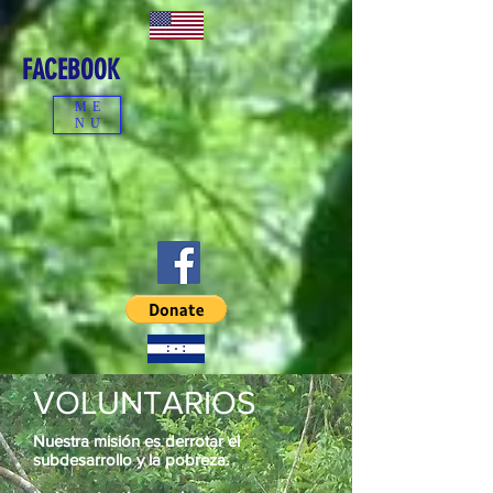
FACEBOOK
ME
NU
VOLUNTARIOS
Nuestra misión es derrotar el
subdesarrollo y la pobreza.