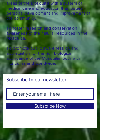
areas of the Mosquitia with a system of
medical care and education that fosters
personal development and improvement of
the community.
To foster research and conservation
awareness of the natural resources in the
Mosquitia.
To promote public awareness of, and
appreciation for the rich biological
abundance of the Mosquitia, both within
Honduras and worldwide.
Subscribe to our newsletter
Subscribe Now