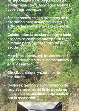
La importancia para las personas de
involucrarse con la Asociación Norma I.
Love y sus proyectos.
Simpatizantes: no son miembros de la
asociación pero colaboran en sus
actividades y comparten sus objetivos.
Colaboradores: prestan su apoyo tanto
económico como de otro tipo sin llegar
a formar parte del desarrollo de la
asociación.
Miembros activos: implicados en las
actividades como en el mantenimiento y
en el desarrollo.
Directivos: dirigen y coordinan la
asociación.
Gestores: gestión y administración de
recursos, además de la de puesta en
marcha de las actividades aprobadas
por la asociación.