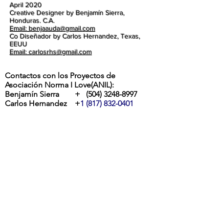
April 2020
Creative Designer by Benjamín Sierra,
Honduras. C.A.
Email: benjaauda@gmail.com
Co Diseñador by Carlos Hernandez, Texas,
EEUU
Email: carlosrhs@gmail.com
Contactos con los Proyectos de
Asociación Norma I Love(ANIL):
Benjamín Sierra +
(504) 3248-8997
Carlos Hernandez +
1 (817) 832-0401
ETA Y IOTA | " RIOS DESBORDADOS, Y
DESTROZOS DE LA POTENTES
TORMENTAS EN LA ALDEA MOCORON,
LA MOSKITIA.
Las intesas lluvias y los vientos de hasta
275 Km por hora por ahora provocaron
inundaciones, destrucción de casas,
arboles caídos, desborde y peligrosos
deslaves son los principales efectos del
paso de ETA y IOTA por la aldea de
Mocorón, Gracias a Dios.