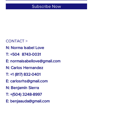
Subscribe Now
CONTACT >
N: Norma Isabel Love
T: +504
8743-0031
E:
normaisabellove@gmail.com
N: Carlos Hernandez
T:
+1 (817) 832-0401
E:
carlosrhs@gmail.com
N:
Benjamín
Sierra
T: +(504)
3248-8997
E:
benjaauda@gmail.com