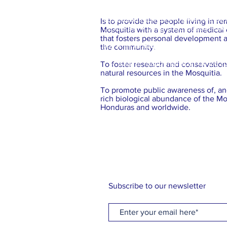
Las intesas lluvias y los vientos 
Is to provide the people living in r
desborde y peligrosos deslaves son
Mosquitia with a system of medical
that fosters personal development
IOTA es el mayor huracán, en al at
the community.
- Iota: el mayor huracan de 2020 
To foster research and conservatio
natural resources in the Mosquitia.
To promote public awareness of, and
rich biological abundance of the Mo
Honduras and worldwide.
Subscribe to our newsletter
*