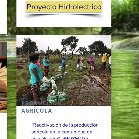
Proyecto Hidrolectrico
PRODUCCIÓN
AGRÍCOLA
“Reactivación de la producción
agrícola en la comunidad de
walpakiakira” PROYECTO