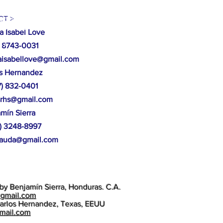
ucción de casas, arboles caídos,
T >
 Mocorón, Gracias a Dios.
a Isabel Love
87
 8743-0031
isabellove@gmail.com
os Hernandez
17) 832-0401
srhs@gmail.com
amín
Sierra
4) 3248-8997
aauda@gmail.com
by Benjamín Sierra, Honduras. C.A.
@gmail.com
arlos Hernandez, Texas, EEUU
gmail.com