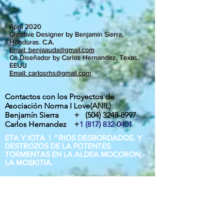
April 2020
Creative Designer by Benjamín Sierra,
Honduras. C.A.
Email: benjaauda@gmail.com
Co Diseñador by Carlos Hernandez, Texas,
EEUU
Email: carlosrhs@gmail.com
Contactos con los Proyectos de
Asociación Norma I Love(ANIL):
Benjamín Sierra +
(504) 3248-8997
Carlos Hernandez +
1 (817) 832-0401
ETA Y IOTA | " RIOS DESBORDADOS, Y
DESTROZOS DE LA POTENTES
TORMENTAS EN LA ALDEA MOCORON,
LA MOSKITIA.
Las intesas lluvias y los vientos de hasta
275 Km por hora por ahora provocaron
inundaciones, destrucción de casas,
arboles caídos, desborde y peligrosos