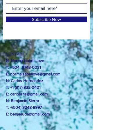
Subscribe Now
CONTACT >
N: Norma Isabel Love
T: +504
8743-0031
E:
normaisabellove@gmail.com
N: Carlos Hernandez
T:
+1 (817) 832-0401
E:
carlosrhs@gmail.com
N:
Benjamín
Sierra
T: +(504)
3248-8997
E:
benjaauda@gmail.com