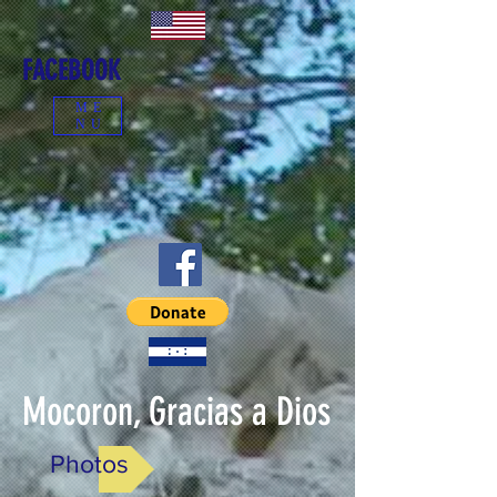
FACEBOOK
ME
NU
Mocoron, Gracias a Dios
Photos