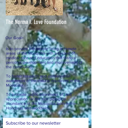
The Norma I. Love Foundation
Our Goal
>
Is to provide the people living in remote
areas of the Mosquitia with a system of
medical care and education that fosters
personal development and improvement of
the community.
To foster research and conservation
awareness of the natural resources in the
Mosquitia.
To promote public awareness of, and
appreciation for the rich biological
abundance of the Mosquitia, both within
Honduras and worldwide.
Subscribe to our newsletter